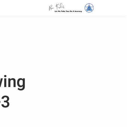
wing
- +3